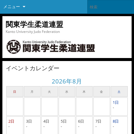
メニュー
関東学生柔道連盟
Kanto University Judo Federation
イベントカレンダー
2026年8月
日
月
火
水
木
金
土
1日
-
2日
3日
4日
5日
6日
7日
8日
-
-
-
-
-
-
-