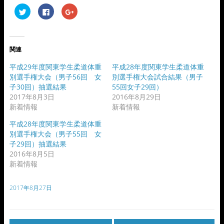
ク
F
ク
リ
a
リ
ッ
c
ッ
ク
e
ク
し
b
し
て
o
て
T
o
G
関連
w
k
o
i
で
o
t
共
g
平成29年度関東学生柔道体重
平成28年度関東学生柔道体重
t
有
l
e
す
e
別選手権大会（男子56回 女
別選手権大会試合結果（男子
r
る
+
子30回）抽選結果
55回女子29回）
で
に
で
共
は
共
2017年8月3日
2016年8月29日
有
ク
有
(
リ
(
新着情報
新着情報
新
ッ
新
し
ク
し
平成28年度関東学生柔道体重
い
し
い
ウ
て
ウ
別選手権大会（男子55回 女
ィ
く
ィ
ン
だ
ン
子29回）抽選結果
ド
さ
ド
2016年8月5日
ウ
い
ウ
で
(
で
新着情報
開
新
開
き
し
き
ま
い
ま
す
ウ
す
2017年8月27日
)
ィ
)
ン
ド
ウ
で
開