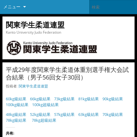
メニュー
関東学生柔道連盟
Kanto University Judo Federation
平成29年度関東学生柔道体重別選手権大会試
合結果（男子56回女子30回）
投稿者:
関東学生柔道連盟
60kg級結果
66kg級結果
73kg級結果
81kg級結果
90kg級結果
100kg級結果
100kg超級結果
48kg級結果
52kg級結果
57kg級結果
63kg級結果
70kg級結果
78kg級結果
78kg超級結果
共有: